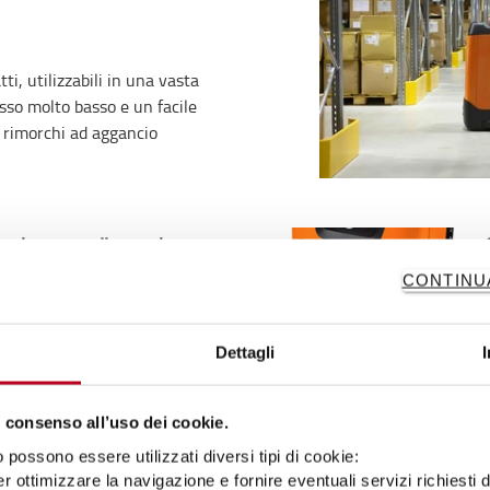
ti, utilizzabili in una vasta
so molto basso e un facile
n rimorchi ad aggancio
unico per collegare i
CONTINU
aggancio della Toyota BT
issaggio e lo sgancio dei
Dettagli
le e veloce. Una volta
'unità piccola e manovrabile.
 consenso all’uso dei cookie.
possono essere utilizzati diversi tipi di cookie:
curezza
r ottimizzare la navigazione e fornire eventuali servizi richiesti 