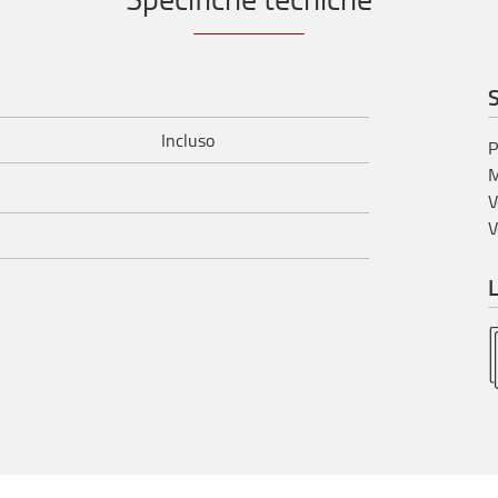
S
Incluso
P
M
V
V
L