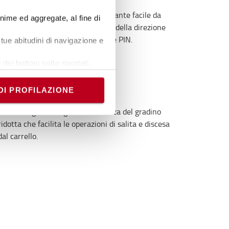
Il commissionatore è dotato di volante facile da
onime ed aggregate, al fine di
usare, impugnatura con controllo della direzione
integrato e accesso tramite codice PIN.
tue abitudini di navigazione e
dei bottoni sotto riportati.
e banner comporterà il
i comunque modificare le tue
DI PROFILAZIONE
Accesso facilitato
Ottima ergonomia grazie all'altezza del gradino
ridotta che facilita le operazioni di salita e discesa
dal carrello.