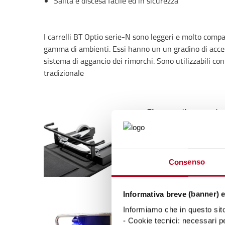
Salita e discesa facile ed in sicurezza
I carrelli BT Optio serie-N sono leggeri e molto compat
gamma di ambienti. Essi hanno un un gradino di acces
sistema di aggancio dei rimorchi. Sono utilizzabili co
tradizionale
Sistema di aggancio 
rimorchi
L'esclusivo sistema di 
Optio serie N rende il f
Consenso
rimorchi un'azione faci
collegati, diventano un
Informativa breve (banner) e
Informiamo che in questo sito 
Caratteristiche di si
- Cookie tecnici: necessari pe