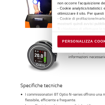
non occorre l’acquisizione d
Sono disponibili caratt
- Cookie analytics/statistici:
opzionali come diversi t
ottimizzare il sito. Per ques
inclusa la luce blu a LE
- Cookie di profilazione/marke
mostrarti quindi avvisi pubblic
Ti chiediamo di effettuare le t
Puoi avere maggiori dettagli 
permanere dei soli cookie tec
PERSONALIZZA COOK
Display informativo
scelte in qualsiasi momento, 
Un display a colori forn
informazioni necessarie
Specifiche tecniche
I commissionatori BT Optio N-series offrono una 
flessibile, efficiente e frequente.