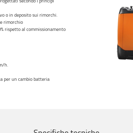
progettati secondo i principi
o o in deposito sui rimorchi.
 e rimorchio
50% rispetto al commissionamento
m/h.
ta per un cambio batteria
Specifiche tecniche