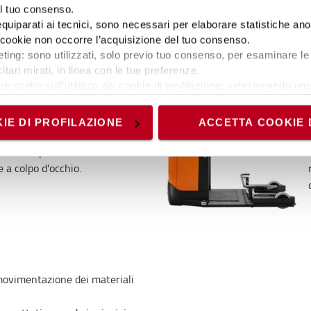
el tuo consenso.
eristiche di sicurezza
 equiparati ai tecnici, sono necessari per elaborare statistiche an
ipi di luci di avvertimento,
ti cookie non occorre l’acquisizione del tuo consenso.
D, e cicalini di avvertimento.
ting: sono utilizzati, solo previo tuo consenso, per esaminare le 
itari mirati, in linea con le tue preferenze.
ue scelte sull’utilizzo dei cookie di profilazione, selezionando uno 
visionando l’
Informativa estesa cookie
. La chiusura del present
nici ed analytics, per i quali non occorre il tuo consenso. Potra
IE DI PROFILAZIONE
ACCETTA COOKIE 
accedendo al link presente nel footer.
isce all'operatore tutte le
 a colpo d'occhio.
movimentazione dei materiali