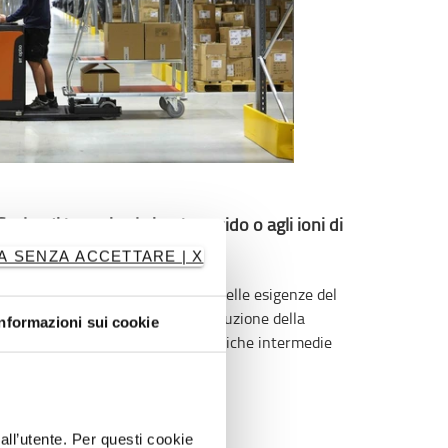
Scelta di batterie al piombo-acido o agli ioni di
litio
A SENZA ACCETTARE | X
Diversi tipi di batterie a seconda delle esigenze del
cliente: al piombo con facile sostituzione della
Informazioni sui cookie
batteria o agli ioni di litio per ricariche intermedie
veloci
Controlli intuitivi
dall’utente. Per questi cookie