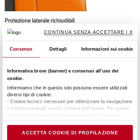
Protezione laterale richiudibili
Proteggono l'operatore ma possono essere abbassate per
CONTINUA SENZA ACCETTARE | X
manovrare il carrello in ambienti ristretti.
Consenso
Dettagli
Informazioni sui cookie
Informativa breve (banner) e consenso all’uso dei
cookie.
Informiamo che in questo sito possono essere utilizzati
diversi tipi di cookie:
- Cookie tecnici: necessari per ottimizzare la navigazione
e fornire eventuali servizi richiesti dall’utente. Per questi
cookie non occorre l’acquisizione del tuo consenso.
- Cookie analytics/statistici: equiparati ai tecnici, sono
necessari per elaborare statistiche anonime ed
ACCETTA COOKIE DI PROFILAZIONE
aggregate, al fine di ottimizzare il sito. Per questi cookie